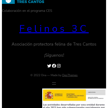
Colaboración en el programa CES
Felinos 3C
Asociación protectora felina de Tres Cantos
¡Síguenos!
Twitter
Facebook
Instagram
© 2022 Ona — Made by
DeoThemes