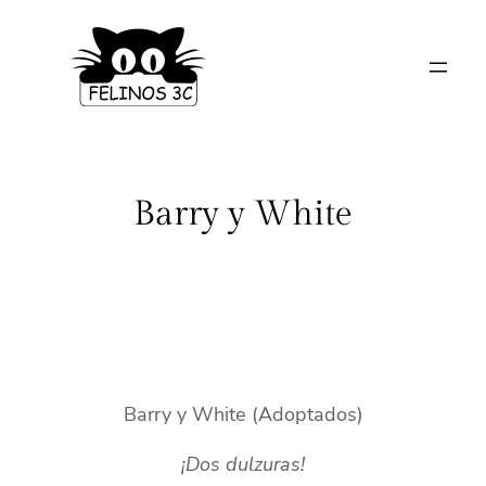
Saltar
al
contenido
Barry y White
Barry y White (Adoptados)
¡Dos dulzuras!