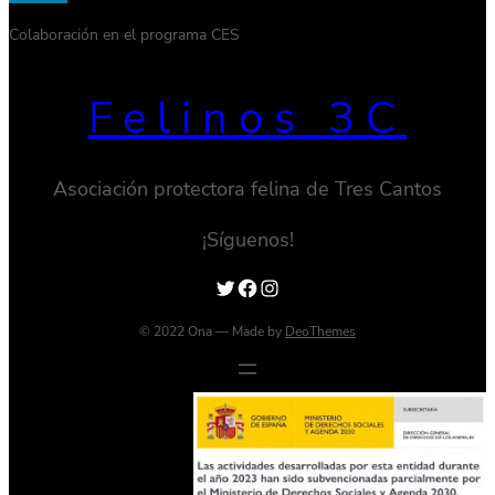
Colaboración en el programa CES
Felinos 3C
Asociación protectora felina de Tres Cantos
¡Síguenos!
Twitter
Facebook
Instagram
© 2022 Ona — Made by
DeoThemes