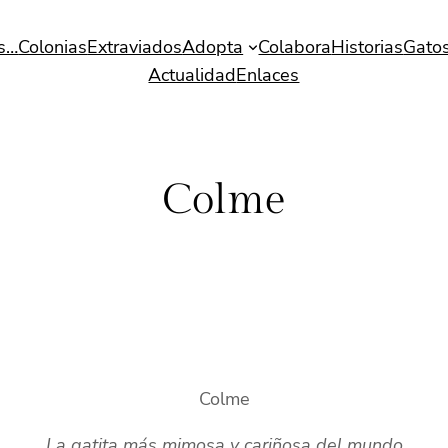
s…
Colonias
Extraviados
Adopta
Colabora
Historias
Gatos
Actualidad
Enlaces
Colme
Colme
La gatita más mimosa y cariñosa del mundo