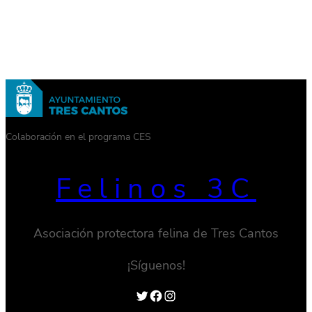
Colaboración en el programa CES
Felinos 3C
Asociación protectora felina de Tres Cantos
¡Síguenos!
Twitter
Facebook
Instagram