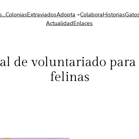
s…
Colonias
Extraviados
Adopta
Colabora
Historias
Gatos
Actualidad
Enlaces
 de voluntariado para 
felinas