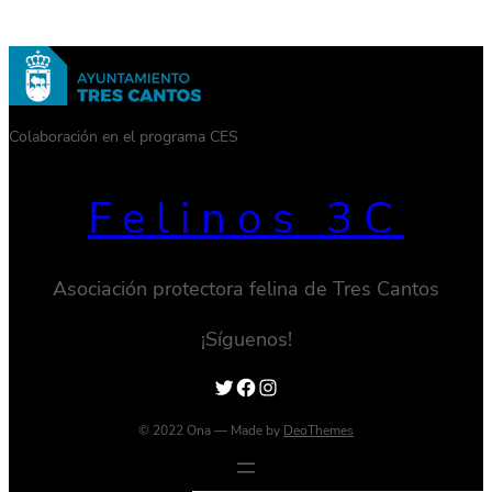
Colaboración en el programa CES
Felinos 3C
Asociación protectora felina de Tres Cantos
¡Síguenos!
Twitter
Facebook
Instagram
© 2022 Ona — Made by
DeoThemes