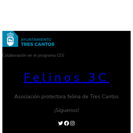
Colaboración en el programa CES
Felinos 3C
Asociación protectora felina de Tres Cantos
¡Síguenos!
Twitter
Facebook
Instagram