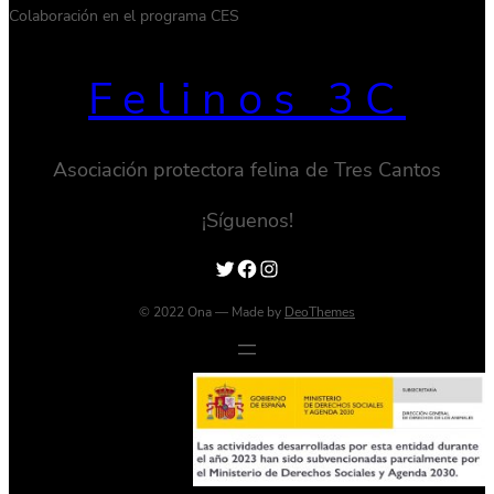
Colaboración en el programa CES
Felinos 3C
Asociación protectora felina de Tres Cantos
¡Síguenos!
Twitter
Facebook
Instagram
© 2022 Ona — Made by
DeoThemes