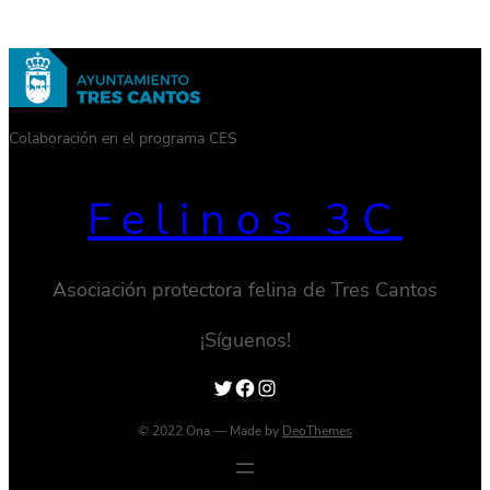
Colaboración en el programa CES
Felinos 3C
Asociación protectora felina de Tres Cantos
¡Síguenos!
Twitter
Facebook
Instagram
© 2022 Ona — Made by
DeoThemes