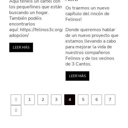
Aquí tenéis un cartel con
los pequeñines que están
Os traemos un nuevo
buscando un hogar.
capítulo del rincón de
También podéis
Felinos!
encontrarlos
aquí: https://felinos3c.org/adoptar/en-
Donde queremos hablar
adopcion/
de un nuevo proyecto que
estamos llevando a cabo
para mejorar la vida de
LEER MÁS
nuestros compañeros
Felinos y de los vecinos
de 3 Cantos.
LEER MÁS
1
2
3
4
5
6
7