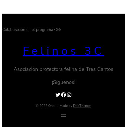
Colaboración en el programa CES
Felinos 3C
Asociación protectora felina de Tres Cantos
¡Síguenos!
Twitter
Facebook
Instagram
© 2022 Ona — Made by
DeoThemes